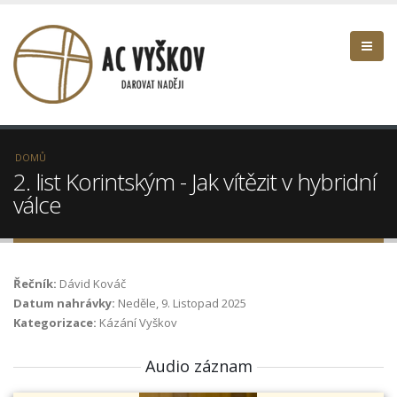
DOMŮ
2. list Korintským - Jak vítězit v hybridní
válce
Řečník:
Dávid Kováč
Datum nahrávky:
Neděle, 9. Listopad 2025
Kategorizace:
Kázání Vyškov
Audio záznam