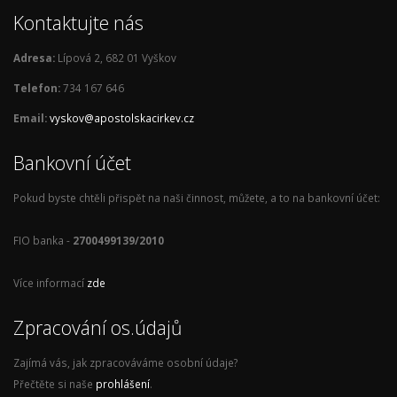
Kontaktujte nás
Adresa:
Lípová 2, 682 01 Vyškov
Telefon:
734 167 646
Email:
vyskov@apostolskacirkev.cz
Bankovní účet
Pokud byste chtěli přispět na naši činnost, můžete, a to na bankovní účet:
FIO banka -
2700499139/2010
Více informací
zde
Zpracování os.údajů
Zajímá vás, jak zpracováváme osobní údaje?
Přečtěte si naše
prohlášení
.