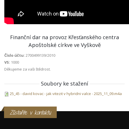
Finanční dar na provoz Křesťanského centra
Apoštolské církve ve Vyškově
Číslo účtu:
2700499139/2010
VS:
1000
Děkujeme za vaši štědrost.
Soubory ke stažení
25_45 - david kovac - jak vitezit v hybridni valce - 2025_11_09.m4a
Zůstaňte v kontaktu